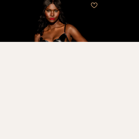
ELLA BLACK БЮСТЬЕ
14 445
₽
28 890
₽