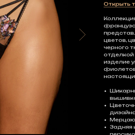
Открыть 
Коллекция
французс
представ
цветов, ц
черного т
отделкой 
изделие 
фиолетов
настоящи
Шикарны
вышивк
Цветоч
дизайн
Мерцаю
Задняя 
персик