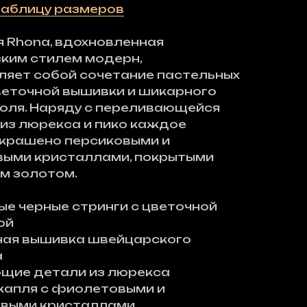
таблицу размеров
 Rhona, вдохновленная
ким стилем модерн,
ляет собой сочетание пастельных
веточной вышивки и шикарного
юля. Наряду с переливающейся
из люрекса и пико каждое
украшено персиковыми и
ыми кристаллами, покрытыми
м золотом.
е черные стринги с цветочной
ой
ная вышивка швейцарского
а
щие детали из люрекса
капля с фиолетовыми и
овыми кристаллами