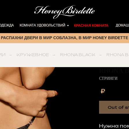
 ОДЕЖДА
 ОДЕЖДА
КОМНАТА УДОВОЛЬСТВИЙ
КОМНАТА УДОВОЛЬСТВИЙ
ДОМАШ
ДОМАШ
КРАСНАЯ КОМНАТА
КРАСНАЯ КОМНАТА
РАСПАХНИ ДВЕРИ В МИР СОБЛАЗНА, В МИР HONEY BIRDETTE
ИИ
→
КРУЖЕВНОЕ
→
RHONA BLACK
→
RHONA B
RHONA 
СТРИНГИ
₽
Out of s
Нужна по