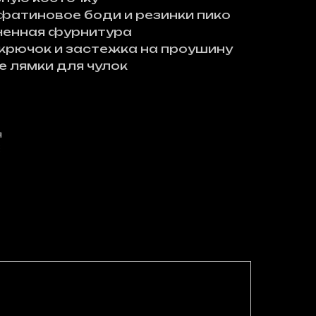
фатиновое боди и резинки пико
ченная фурнитура
крючок и застежка на проушину
 лямки для чулок