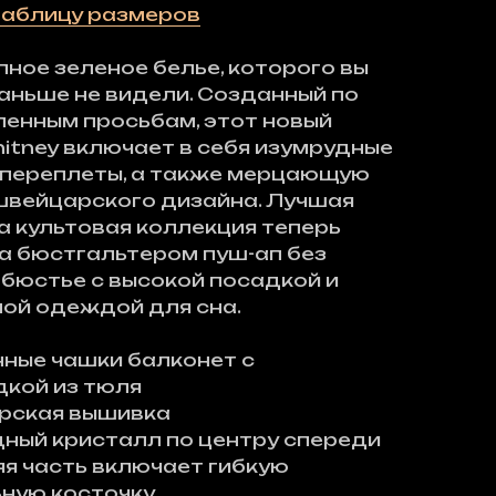
таблицу размеров
ное зеленое белье, которого вы
аньше не видели. Созданный по
енным просьбам, этот новый
itney включает в себя изумрудные
 переплеты, а также мерцающую
швейцарского дизайна. Лучшая
а культовая коллекция теперь
а бюстгальтером пуш-ап без
 бюстье с высокой посадкой и
ой одеждой для сна.
ные чашки балконет с
кой из тюля
рская вышивка
ный кристалл по центру спереди
я часть включает гибкую
ную косточку