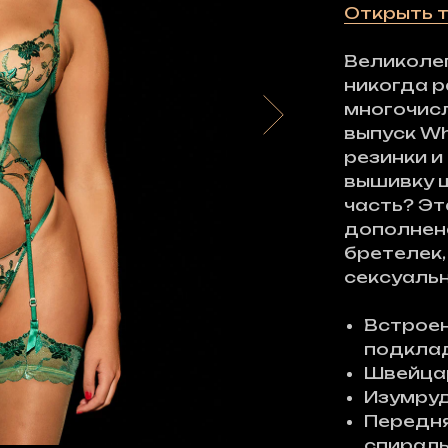
Открыть 
Великолеп
никогда р
многочисл
выпуск Wh
резинки и
вышивку 
часть? Эт
дополнен
бретелек,
сексуальн
Встроен
подклад
Швейца
Изумруд
Передня
спираль