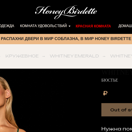
 ОДЕЖДА
 ОДЕЖДА
КОМНАТА УДОВОЛЬСТВИЙ
КОМНАТА УДОВОЛЬСТВИЙ
ДОМАШ
ДОМАШ
КРАСНАЯ КОМНАТА
КРАСНАЯ КОМНАТА
РАСПАХНИ ДВЕРИ В МИР СОБЛАЗНА, В МИР HONEY BIRDETTE
→
КРУЖЕВНОЕ
→
WHITNEY EMERALD
→
WHITNE
WHITNE
БЮСТЬЕ
₽
Out of s
Нужна по