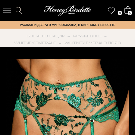
0
0
РАСПАХНИ ДВЕРИ В МИР СОБЛАЗНА, В МИР HONEY BIRDETTE
ВСЕ КОЛЛЕКЦИИ
→
КРУЖЕВНОЕ
→
WHITNEY EMERALD
→
WHITNEY EMERALD ПОЯС