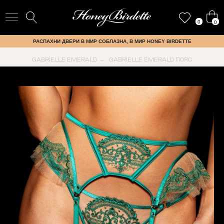
0
0
РАСПАХНИ ДВЕРИ В МИР СОБЛАЗНА, В МИР HONEY BIRDETTE
GABRIELLE EMERALD
GABRIELLE EMERALD ПОЯС
→