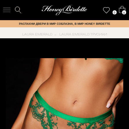
0
0
РАСПАХНИ ДВЕРИ В МИР СОБЛАЗНА, В МИР HONEY BIRDETTE
LAURA EMERALD
LAURA EMERALD ТРУСИКИ
→