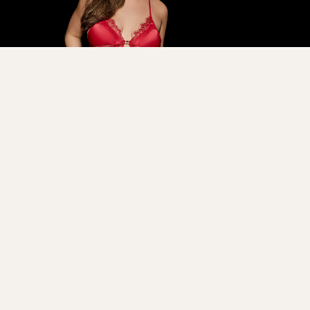
AMY БОДИ
11 070
₽
36 890
₽