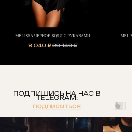
MELISSA ЧЕРНОЕ БОДИ С РУКАВАМИ
MELI
9 040
₽
30 140
₽
ПОДПИШИСЬ НА НАС В
TELEGRAM:
подписаться