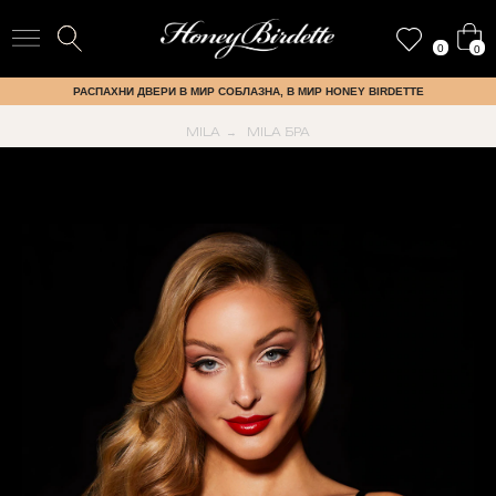
0
0
РАСПАХНИ ДВЕРИ В МИР СОБЛАЗНА, В МИР HONEY BIRDETTE
MILA
MILA БРА
→