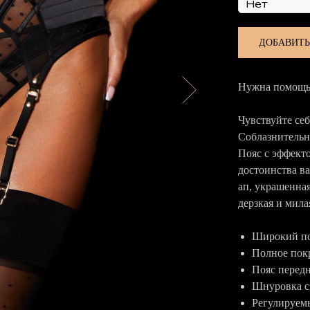
ДОБАВИТЬ
Нужна помощь 
Чувствуйте се
Соблазнительно
Пояс с эффекто
достоинства в
ап, украшенна
дерзкая и мила
Широкий п
Полное пок
Пояс перед
Шнуровка с
Регулируем