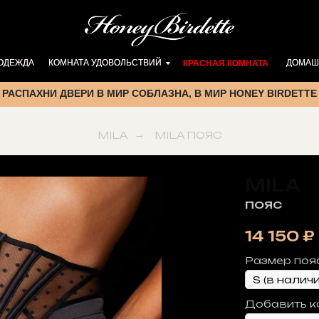
 ОДЕЖДА
 ОДЕЖДА
КОМНАТА УДОВОЛЬСТВИЙ
КОМНАТА УДОВОЛЬСТВИЙ
ДОМАШ
ДОМАШ
КРАСНАЯ КОМНАТА
КРАСНАЯ КОМНАТА
РАСПАХНИ ДВЕРИ В МИР СОБЛАЗНА, В МИР HONEY BIRDETTE
MILA
→
MILA ПОЯС
MILA
ПОЯС
14 150
₽
Размер поя
Добавить к