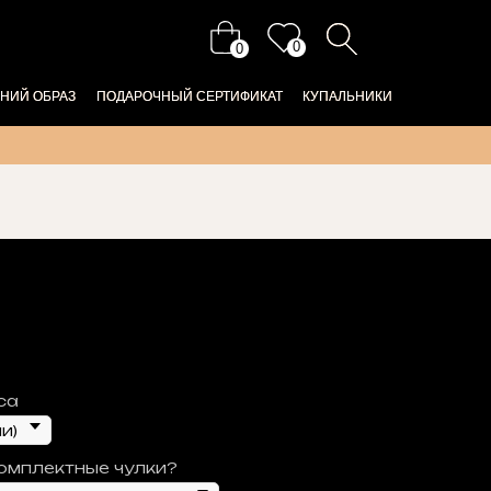
0
0
НИЙ ОБРАЗ
НИЙ ОБРАЗ
ПОДАРОЧНЫЙ СЕРТИФИКАТ
ПОДАРОЧНЫЙ СЕРТИФИКАТ
КУПАЛЬНИКИ
КУПАЛЬНИКИ
са
омплектные чулки?