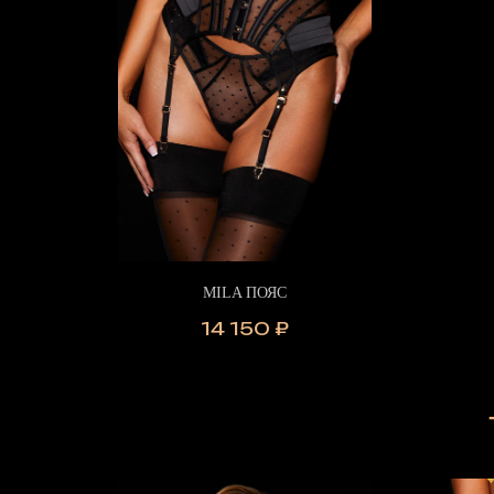
MILA ПОЯС
14 150
₽