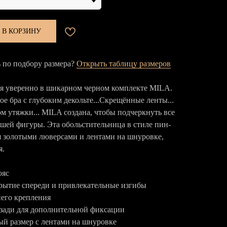
 В КОРЗИНУ
по подбору размера?
Открыть таблицу размеров
бя уверенно в шикарном черном комплекте MILA.
е бра с глубоким декольте...Скрещённые ленты...
м утяжки... MILA создана, чтобы подчеркнуть все
ашей фигуры. Эта обольстительница в стиле пин-
я золотыми люверсами и лентами на шнуровке,
я.
ояс
рытие спереди и привлекательные изгибы
него крепления
зади для дополнительной фиксации
ый размер с лентами на шнуровке