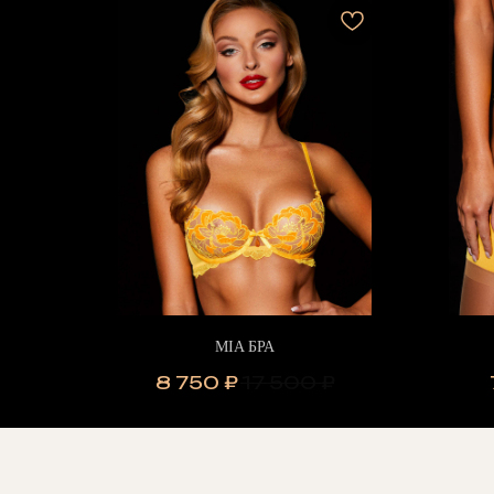
MIA БРА
8 750
₽
17 500
₽