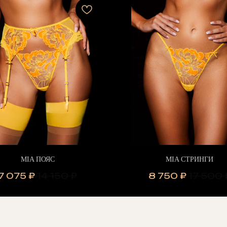
MIA ПОЯС
MIA СТРИНГИ
7 075
₽
14 150
₽
8 750
₽
17 500