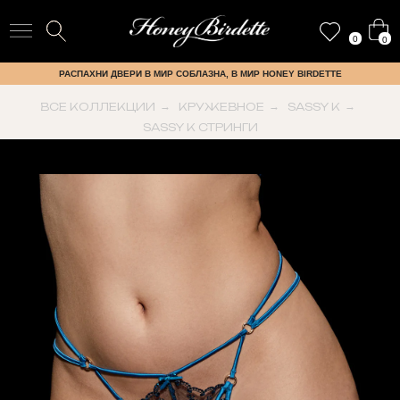
0
0
РАСПАХНИ ДВЕРИ В МИР СОБЛАЗНА, В МИР HONEY BIRDETTE
ВСЕ КОЛЛЕКЦИИ
→
КРУЖЕВНОЕ
→
SASSY K
→
SASSY K СТРИНГИ