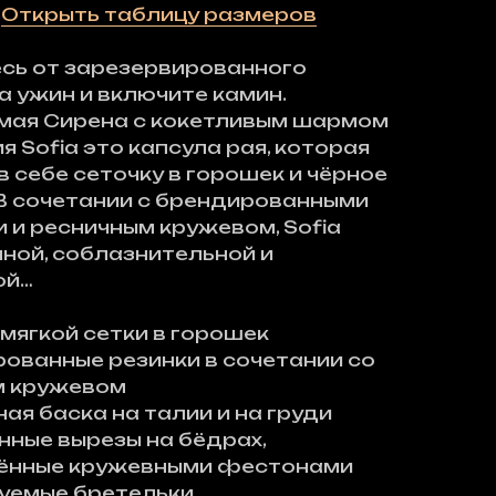
?
Открыть таблицу размеров
сь от зарезервированного
а ужин и включите камин.
мая Сирена с кокетливым шармом
ия Sofia это капсула рая, которая
в себе сеточку в горошек и чёрное
В сочетании с брендированными
 и ресничным кружевом, Sofia
ной, соблазнительной и
ой…
 мягкой сетки в горошек
ованные резинки в сочетании со
м кружевом
ая баска на талии и на груди
ные вырезы на бёдрах,
ённые кружевными фестонами
уемые бретельки