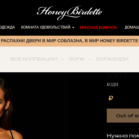
 ОДЕЖДА
 ОДЕЖДА
КОМНАТА УДОВОЛЬСТВИЙ
КОМНАТА УДОВОЛЬСТВИЙ
ДОМАШ
ДОМАШ
КРАСНАЯ КОМНАТА
КРАСНАЯ КОМНАТА
РАСПАХНИ ДВЕРИ В МИР СОБЛАЗНА, В МИР HONEY BIRDETTE
ВСЕ КОЛЛЕКЦИИ
→
SOFIA
→
SOFIA БОДИ
SOFIA
БОДИ
₽
Out of s
Нужна по