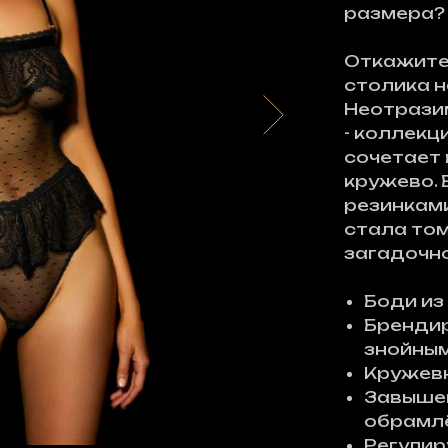
размера
Откажите
столика н
Неотрази
- коллекц
сочетает 
кружево. 
резинками
стала том
загадочн
Боди из
Брендир
знойны
Кружевн
Завышен
обрамл
Регулир