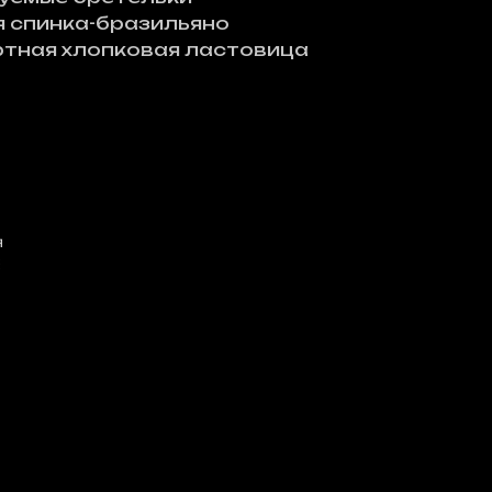
 спинка-бразильяно
тная хлопковая ластовица