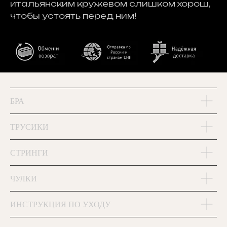
итальянским кружевом слишком хорош,
чтобы устоять перед ним!
БРА
ТРУСИКИ
СТРИНГИ
ЧУЛКИ
ИНСТРУКЦИЯ ПО УХОДУ